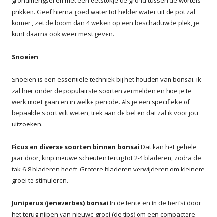
grondmengsel en met een eetstokje de grond tussen de wortels
prikken. Geef hierna goed water tot helder water uit de pot zal
komen, zet de boom dan 4 weken op een beschaduwde plek, je
kunt daarna ook weer mest geven.
Snoeien
Snoeien is een essentiële techniek bij het houden van bonsai. Ik
zal hier onder de populairste soorten vermelden en hoe je te
werk moet gaan en in welke periode. Als je een specifieke of
bepaalde soort wilt weten, trek aan de bel en dat zal ik voor jou
uitzoeken.
Ficus en diverse soorten binnen bonsai
Dat kan het gehele
jaar door, knip nieuwe scheuten terug tot 2-4 bladeren, zodra de
tak 6-8 bladeren heeft. Grotere bladeren verwijderen om kleinere
groei te stimuleren.
Juniperus (jeneverbes) bonsai
In de lente en in de herfst door
het terug nijpen van nieuwe groei (de tips) om een compactere