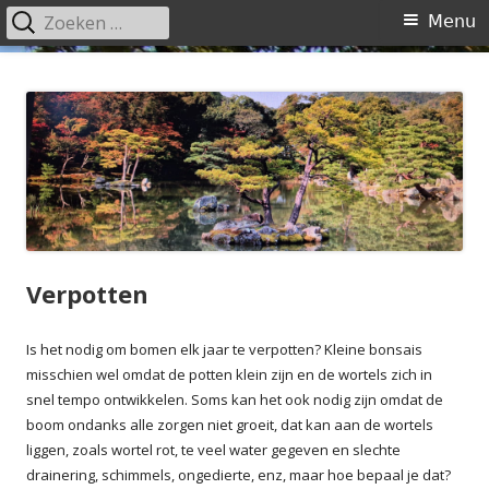
Zoeken
Primair
Menu
naar:
menu
Spring
naar
inhoud
Verpotten
Is het nodig om bomen elk jaar te verpotten? Kleine bonsais
misschien wel omdat de potten klein zijn en de wortels zich in
snel tempo ontwikkelen. Soms kan het ook nodig zijn omdat de
boom ondanks alle zorgen niet groeit, dat kan aan de wortels
liggen, zoals wortel rot, te veel water gegeven en slechte
drainering, schimmels, ongedierte, enz, maar hoe bepaal je dat?