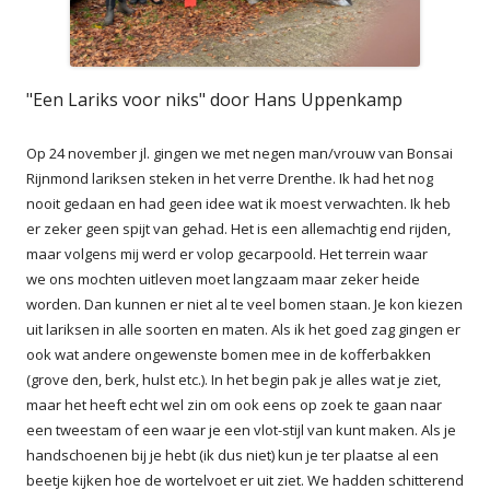
"Een Lariks voor niks" door Hans Uppenkamp
Op 24 november jl. gingen we met negen man/vrouw van Bonsai
Rijnmond lariksen steken in het verre Drenthe. Ik had het nog
nooit gedaan en had geen idee wat ik moest verwachten. Ik heb
er zeker geen spijt van gehad. Het is een allemachtig end rijden,
maar volgens mij werd er volop gecarpoold. Het terrein waar
we ons mochten uitleven moet langzaam maar zeker heide
worden. Dan kunnen er niet al te veel bomen staan. Je kon kiezen
uit lariksen in alle soorten en maten. Als ik het goed zag gingen er
ook wat andere ongewenste bomen mee in de kofferbakken
(grove den, berk, hulst etc.). In het begin pak je alles wat je ziet,
maar het heeft echt wel zin om ook eens op zoek te gaan naar
een tweestam of een waar je een vlot-stijl van kunt maken. Als je
handschoenen bij je hebt (ik dus niet) kun je ter plaatse al een
beetje kijken hoe de wortelvoet er uit ziet. We hadden schitterend