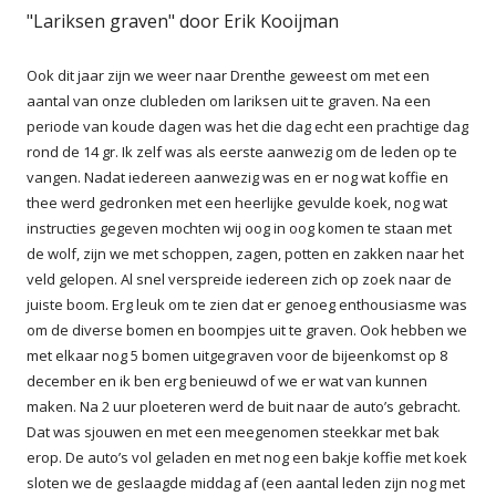
"Lariksen graven" door Erik Kooijman
Ook dit jaar zijn we weer naar Drenthe geweest om met een
aantal van onze clubleden om lariksen uit te graven. Na een
periode van koude dagen was het die dag echt een prachtige dag
rond de 14 gr. Ik zelf was als eerste aanwezig om de leden op te
vangen. Nadat iedereen aanwezig was en er nog wat koffie en
thee werd gedronken met een heerlijke gevulde koek, nog wat
instructies gegeven mochten wij oog in oog komen te staan met
de wolf, zijn we met schoppen, zagen, potten en zakken naar het
veld gelopen. Al snel verspreide iedereen zich op zoek naar de
juiste boom. Erg leuk om te zien dat er genoeg enthousiasme was
om de diverse bomen en boompjes uit te graven. Ook hebben we
met elkaar nog 5 bomen uitgegraven voor de bijeenkomst op 8
december en ik ben erg benieuwd of we er wat van kunnen
maken. Na 2 uur ploeteren werd de buit naar de auto’s gebracht.
Dat was sjouwen en met een meegenomen steekkar met bak
erop. De auto’s vol geladen en met nog een bakje koffie met koek
sloten we de geslaagde middag af (een aantal leden zijn nog met